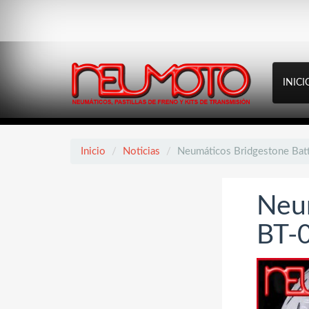
INICI
Inicio
Noticias
Neumáticos Bridgestone Bat
Neum
BT-0