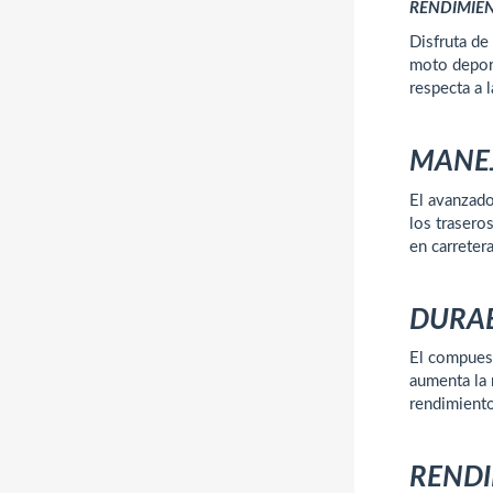
RENDIMIEN
Disfruta de
moto deport
respecta a l
MANEJ
El avanzad
los trasero
en carretera
DURAB
El compuest
aumenta la 
rendimiento
RENDI