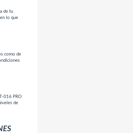
a de tu
 en lo que
ros como de
condiciones
 BT-016 PRO
niveles de
NES