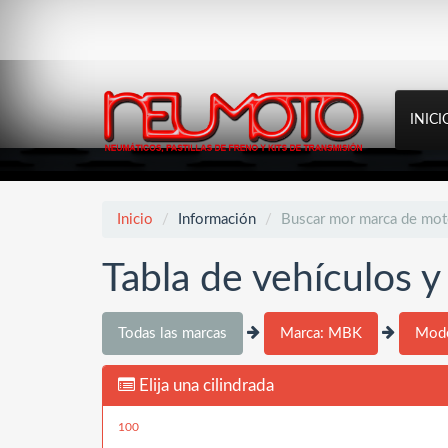
INICI
Inicio
Información
Buscar mor marca de mo
Tabla de vehículos 
Todas las marcas
Marca: MBK
Mode
Elija una cilindrada
100