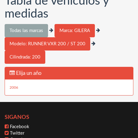
Tabla de vehículos y
medidas
Todas las marcas
Marca: GILERA
Modelo: RUNNER VXR 200 / ST 200
Cilindrada: 200
Elija un año
2006
SIGANOS
Facebook
Twitter