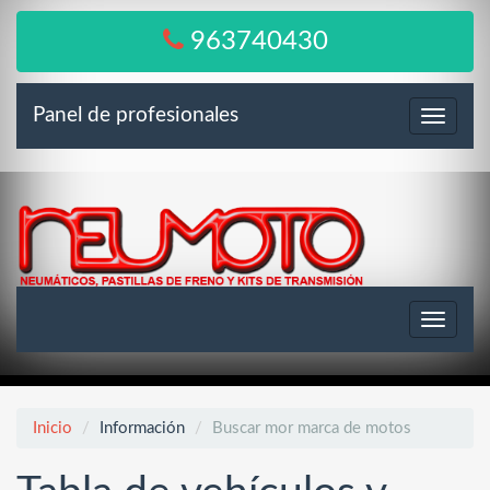
963740430
Panel de profesionales
Menú
Toggle
navigat
Inicio
Información
Buscar mor marca de motos